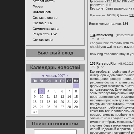
Каталог статей
Ip adress:212.118.62.196:270
password:1111
Форум
Кто хочет быть админом на
Фотоальбом
Просмотров: 69180 | Добавил:
$$
Состав в sourse
Состав в 1.6
Всего комментариев:
134
Символика клана
Результаты CW
134
mtaletevtg
(12.05.2026 00
0
Состав клана
can you take tramadol with tr
should you wait to take trazod
Быстрый вход
how long trazodone stay in yo
133
RsrsstocRig
(08.05.2026 
Календарь новостей
0
Как отобрать профильный э
интерьера и домашнего инт
«
Апрель 2007
»
помещение проводят освеще
Пн
Вт
Ср
Чт
Пт
Сб
Вс
решение без капитальных пр
1
формирует жёсткость систе
использования. Если найти
2
3
4
5
6
7
8
зоны эксплуатационной наг
9
10
11
12
13
14
15
пространственную геометрию
несущий профиль для перего
16
17
18
19
20
21
22
по сумме показателей: толщ
23
24
25
26
27
28
29
влажности требуемой шумов
качества технологической о
30
совместимость профиля с к
элемент но и создаёт чисты
именно отобрать монтажный
Поиск по новостям
случаев берут алюминиевый
лёгкий надёжный и практич
переговорных помещений вх