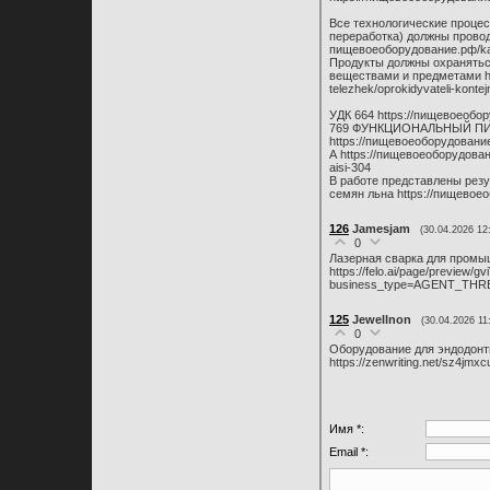
Все технологические процес
переработка) должны провод
пищевоеоборудование.рф/kat
Продукты должны охраняться
веществами и предметами htt
telezhek/oprokidyvateli-konte
УДК 664 https://пищевоеобору
769 ФУНКЦИОНАЛЬНЫЙ ПИ
https://пищевоеоборудование.
А https://пищевоеоборудовани
aisi-304
В работе представлены рез
семян льна https://пищевоеоб
126
Jamesjam
(30.04.2026 12
0
Лазерная сварка для промы
https://felo.ai/page/previe
business_type=AGENT_THRE
125
Jewellnon
(30.04.2026 11
0
Оборудование для эндодонти
https://zenwriting.net/sz4jmx
Имя *:
Email *: