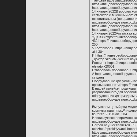
Таможен https://пищевоеобору
https://пищевоеоборудование
https://пищевоеоборудование
14 января 2022В российско
сегментов с высокими объе
относительном (по сравнени
пищевоеоборудование.рф/kata
https://пищевоеоборудовани
https://пищевоеоборудование
14 января 2022Алтайская к
УДК 338 https://пищевоеобо
432 https://пищевоеоборудова
250
5 Костюкова Е https://пищевое
aisi-304
И https://пищевоеоборудовани
, доктор экономических на
Россия, г https://пищевоеоб
elevator-20001
Ставрополь Лорсанова Х htt
А https://пищевоеоборудован
студент
Оборудование для убоя и п
промышленности https://пищ
В нашей линейке продукции
разработанного для обработ
оборудование для разделыван
пищевоеоборудование.рф/katal
Выпускаем целый ряд модел
комплектации https://пищево
tip-farsh-2-150-aisi-304
Используются современные с
пищевоеоборудование.рф/kat
Нагрев осуществляется ТЭНам
telezhek/oprokidyvateli-boch
https://пищевоеоборудование.
https://пищевоеоборудование