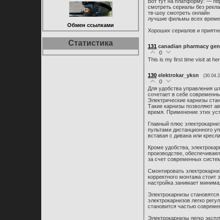
Вот тут на платформу: — http:
смотреть сериалы без рекл
тв-шоу смотреть онлайн
лучшие фильмы всех време
Обмен ссылками
Хороших сериалов и приятн
Статистика
131
canadian pharmacy gene
0
This is my first time visit at h
130
elektrokar_yksn
(30.04.
0
Для удобства управления што
сочетает в себе современны
Электрические карнизы ста
Такие карнизы позволяют а
время. Применение этих уст
Главный плюс электрокарниз
пультами дистанционного у
вставая с дивана или кресла
Кроме удобства, электрока
производстве, обеспечивают
за счет современных систем
Смонтировать электрокарни
корректного монтажа стоит 
настройка занимает минима
Электрокарнизы становятся
электрокарнизов легко регу
становится частью совреме
Электрокарнизы легко экспл