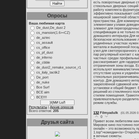
есть поворотные дверные с
стекольных дверных секций
работу комплекта фурнитуры
эффективно показывает себ
Опросы
неширокой заметной области
пространства. Для коммерч
Ваша любимая карта
элементами узлами доведе
De_dust,De_dust 2
элемент для перегородочных
спецификации а не только 
cs_mansion(1.6><CZ)
домашнего интерьера Для кв
de_aztec
безопасное использование л
cs_assault
уединённых участках нужен
металла и выверенной поса
cs_office
узел для светопрозрачного 
cs_pf_dust
пар регулярный контакт с к
de_inferno
частных средах профильный
рассматривают для гардеро
de_cbble
отграничения зоны входа. 
de_dust2_remake_source_r1
используют минималистичны
cs_italy_tactik2
отсутствие шума и уединё
стекольных разграничивающ
De_port
контур. Для домашнего инт
de_nuke
закреплённой сдвижной или
Все Surf
установки и общий бюджет.
решений из стеклянного пол
ВСЕ aim
стилем помещения. Грамотны
ВСЕ!!!!
привлекательную разделите
режим службы.
Результаты
|
Архив опросов
Всего ответов:
205
132
Filmyadulk
(01.05.2026 0
0
Привет всем любителям кино
Друзья сайта
Мировое кино постоянно поп
онлайн – это возможность при
1.top">комедии</a> Откройт
в вечные сюжеты.