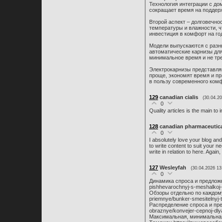
Технология интеграции с до
сокращает время на поддерж
Второй аспект – долговечно
температуры и влажности, ч
инвестиция в комфорт на го
Модели выпускаются с разн
автоматические карнизы для
минимальное время и не тре
Электрокарнизы представля
проще, экономят время и пр
в пользу современного комф
129
canadian cialis
(30.04.20
0
Quality articles is the main to i
128
canadian pharmaceutic
0
I absolutely love your blog and
to write content to suit your 
write in relation to here. Agai
127
Wesleyfah
(30.04.2026 13
0
Динамика спроса и предложе
pishhevarochnyj-s-meshalkoj
Обзоры отдельно по каждому 
priemnye/bunker-smesitelnyj-t
Распределение спроса и пре
obraznye/konvejer-cepnoj-dl
Максимальная, минимальная 